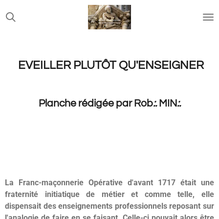
Passer
au
contenu
principal
EVEILLER PLUTÔT QU'ENSEIGNER
Planche rédigée par Rob
:.
MIN
:.
La Franc-maçonnerie Opérative d'avant 1717 était une
fraternité initiatique de métier et comme telle, elle
dispensait des enseignements professionnels reposant sur
l'analogie de faire en se faisant. Celle-ci pouvait alors être